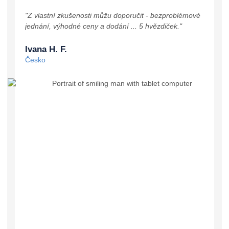
"Z vlastní zkušenosti můžu doporučit - bezproblémové
"Mohu j
jednání, výhodné ceny a dodání ... 5 hvězdiček."
služby.
Ivana H. F.
Sabin
Česko
Česko